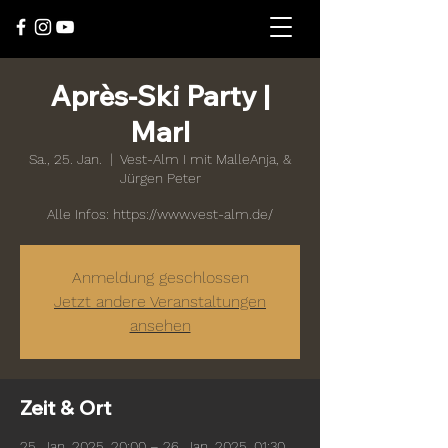
Après-Ski Party |
Marl
Sa., 25. Jan.
  |  
Vest-Alm I mit MalleAnja, &
Jürgen Peter
Alle Infos: https://www.vest-alm.de/
Anmeldung geschlossen
Jetzt andere Veranstaltungen
ansehen
Zeit & Ort
25. Jan. 2025, 20:00 – 26. Jan. 2025, 01:30