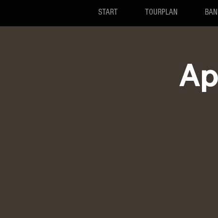
START
TOURPLAN
BAN
Ap