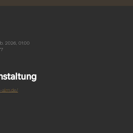
eb. 2026, 01:00
77
nstaltung
-alm.de/