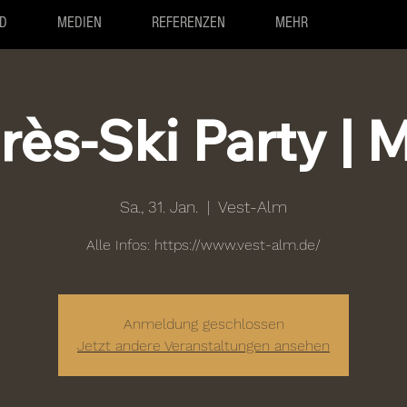
D
MEDIEN
REFERENZEN
MEHR
rès-Ski Party | M
Sa., 31. Jan.
  |  
Vest-Alm
Alle Infos: https://www.vest-alm.de/
Anmeldung geschlossen
Jetzt andere Veranstaltungen ansehen