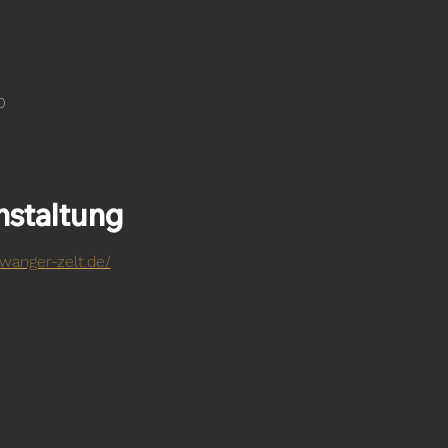
0
nstaltung
wanger-zelt.de/