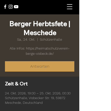
Berger Herbtsfete |
Meschede
Sa., 24. Okt.
  |  
Schützenhalle
Alle Infos: https://heimatschutzverein-
berge-visbeck.de/
Antworten
Zeit & Ort
24. Okt. 2026, 19:00 – 25. Okt. 2026, 00:30
Schützenhalle, Visbecker Str. 19, 59872
Meschede, Deutschland