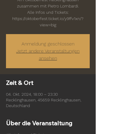
zusammen mit Pietro Lombardi.
Alle Infos und Tickets:
https://oktoberfest.ticket.io/y9ffv1xn/?
view=big
Anmeldung geschlossen
Jetzt andere Veranstaltungen
ansehen
Zeit & Ort
04. Okt. 2024, 18:00 – 23:30
Recklinghausen, 45659 Recklinghausen,
Deutschland
Über die Veranstaltung