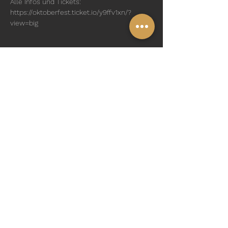
Alle Infos und Tickets: 
https://oktoberfest.ticket.io/y9ffv1xn/?
view=big
Diese Veranstaltung teilen
Folge uns:
Impressum
Datenschutz
© 2024 VOLLESBRETT!