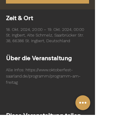
Zeit & Ort
18. Okt. 2024, 20:00 – 19. Okt. 2024, 00:00
St. Ingbert, Alte Schmelz, Saarbrücker Str.
38, 66386 St. Ingbert, Deutschland
Über die Veranstaltung
Alle Infos: https://www.oktoberfest-
saarland.de/programm/programm-am-
freitag
Diese Veranstaltung teilen