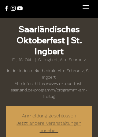
Saarländisches
Oktoberfest | St.
Ingbert
Fr., 18. Okt.
  |  
St. Ingbert, Alte Schmelz
In der Industriekathedrale Alte Schmelz, St.
Ingbert
Alle Infos: https://www.oktoberfest-
saarland.de/programm/programm-am-
freitag
Anmeldung geschlossen
Jetzt andere Veranstaltungen
ansehen