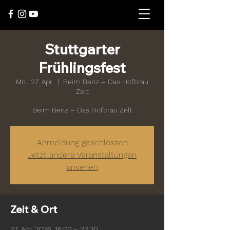
Stuttgarter
Frühlingsfest
Mo., 27. Apr.
  |  
Beim Benz – Das Hofbräu
Zelt
Beim Benz – Das Hofbräu Zelt
Anmeldung geschlossen
Jetzt andere Veranstaltungen
ansehen
Zeit & Ort
27. Apr. 2026, 16:00 – 22:30