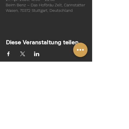
Beim Benz – Das Hofbräu Zelt, Cannstatter
Wasen, 70372 Stuttgart, Deutschland
Diese Veranstaltung teilen
Folge uns:
Impressum
Datenschutz
© 2024 VOLLESBRETT!