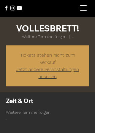
VOLLESBRETT!
Weitere Termine folgen
  |  
.
Tickets stehen nicht zum
Verkauf
Jetzt andere Veranstaltungen
ansehen
Zeit & Ort
Weitere Termine folgen
.